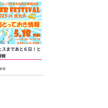
ェスまであと６日！と
情報
学年