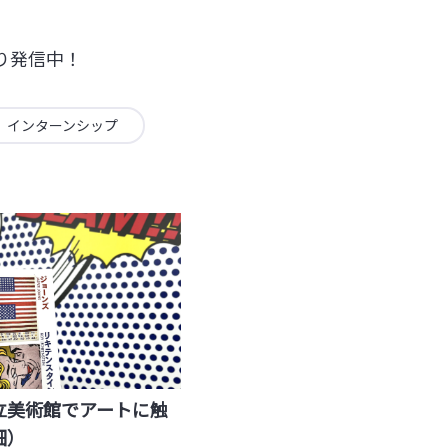
り発信中！
インターンシップ
立美術館でアートに触
畑）