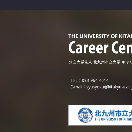
TEL：
093-964-4014
E-mail：
syusyoku＠kitakyu-u.ac.