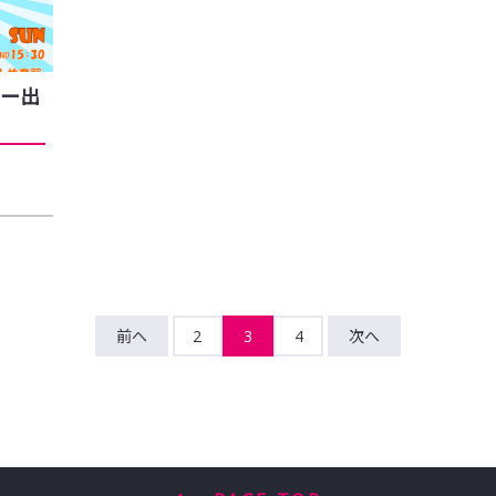
ー出
前へ
2
3
4
次へ