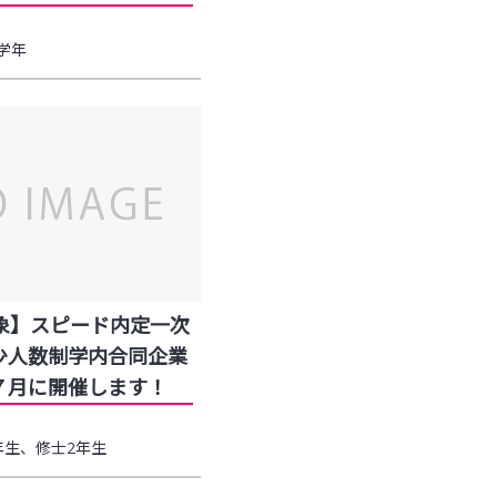
学年
対象】スピード内定一次
少人数制学内合同企業
７月に開催します！
年生、修士2年生