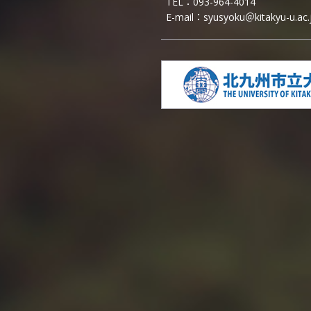
TEL：
093-964-4014
E-mail：
syusyoku＠kitakyu-u.ac.