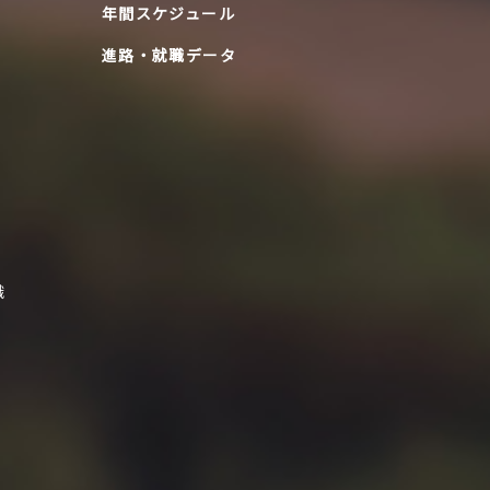
年間スケジュール
進路・就職データ
識