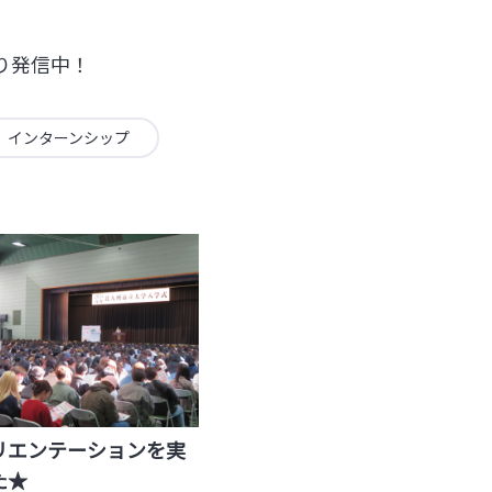
り発信中！
インターンシップ
リエンテーションを実
た★