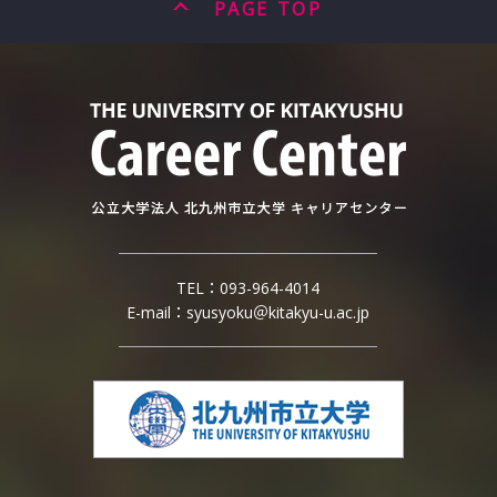
PAGE TOP
TEL：
093-964-4014
E-mail：
syusyoku＠kitakyu-u.ac.jp