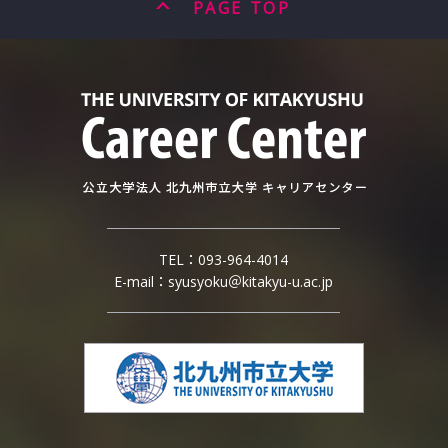
PAGE TOP
TEL：
093-964-4014
E-mail：
syusyoku＠kitakyu-u.ac.jp