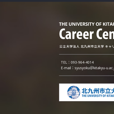
TEL：
093-964-4014
E-mail：
syusyoku＠kitakyu-u.ac.