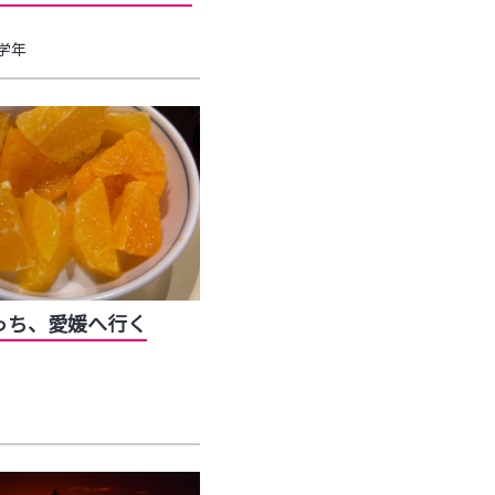
学年
っち、愛媛へ行く