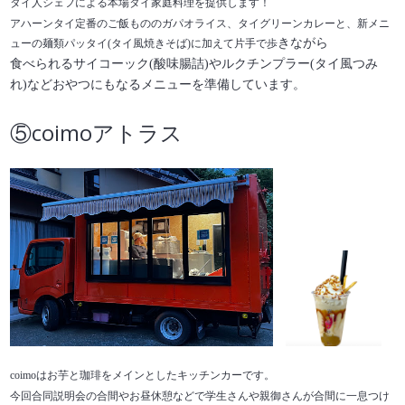
タイ人シェフによる本場タイ家庭料理を提供します！
アハーンタイ定番のご飯もののガパオライス、タイグリーンカレーと、新メニ
きながら
ューの麺類パッタイ(タイ風焼きそば)に加えて片手で歩
食べられるサイコーック(酸味腸詰)やルクチンプラー(タイ風つみ
れ)などおやつにもなるメニューを準備しています。
⑤
coimo
アトラス
coimoはお芋と珈琲をメインとしたキッチンカーです。
今回合同説明会の合間やお昼休憩などで学生さんや親御さんが合間に一息つけ