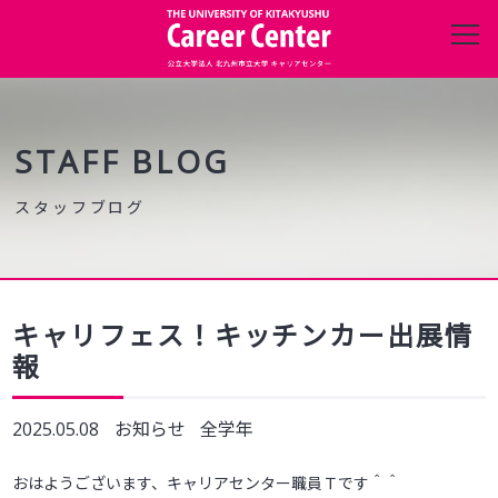
キャリアセンターについて
進路・就職データ
STAFF BLOG
在学生の方へ
保護者の方へ
キャリフェス！キッチンカー出展情
報
企業・団体の方へ
2025.05.08
お知らせ
全学年
卒業生の方へ
おはようございます、キャリアセンター職員Ｔです＾＾