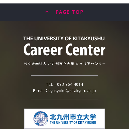
PAGE TOP
TEL：
093-964-4014
E-mail：
syusyoku＠kitakyu-u.ac.jp