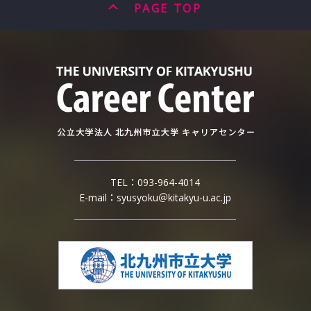
PAGE TOP
TEL：
093-964-4014
E-mail：
syusyoku＠kitakyu-u.ac.jp