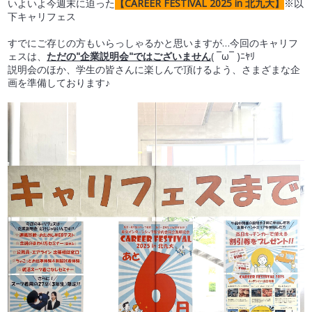
いよいよ今週末に迫った
【CAREER FESTIVAL 2025 in 北九大】
※以
受験生の方へ
下キャリフェス
すでにご存じの方もいらっしゃるかと思いますが…今回のキャリフ
ェスは、
ただの"企業説明会"ではございません
( ¯ω¯ )ﾆﾔﾘ
説明会のほか、学生の皆さんに楽しんで頂けるよう、さまざまな企
画を準備しております♪