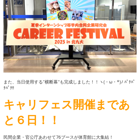
また、当日使用する"横断幕"も完成しました！！
ヽ(・ω・*)ﾉ ﾊﾟﾁﾊﾟ
ﾁﾊﾟﾁ!!
キャリフェス開催まであ
と６日！！
民間企業・官公庁あわせて76ブースが体育館に大集結！