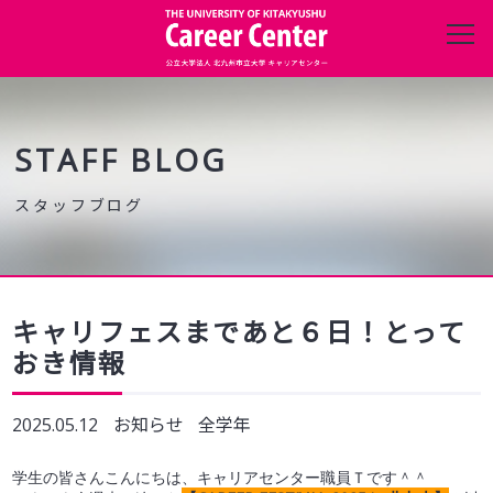
キャリアセンターについて
進路・就職データ
STAFF BLOG
在学生の方へ
保護者の方へ
キャリフェスまであと６日！とって
おき情報
企業・団体の方へ
2025.05.12
お知らせ
全学年
卒業生の方へ
学生の皆さんこんにちは、キャリアセンター職員Ｔです＾＾