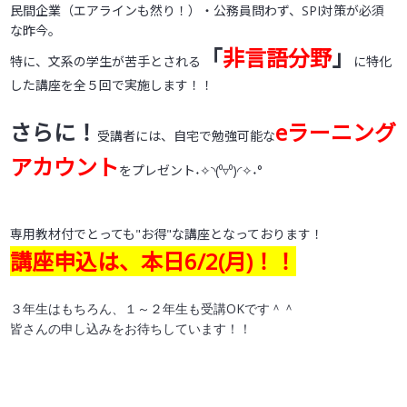
民間企業（エアラインも然り！）・公務員問わず、SPI対策が必須
な昨今。
「
非言語分野
」
特に、文系の学生が苦手とされる
に特化
した講座を全５回で実施します！！
さらに！
eラーニング
受講者には、自宅で勉強可能な
アカウント
をプレゼント˖✧◝(⁰▿⁰)◜✧˖°
専用教材付でとっても"お得"な講座となっております！
講座申込は、本日6/2(月)！！
３年生はもちろん、１～２年生も受講OKです＾＾
皆さんの申し込みをお待ちしています！！