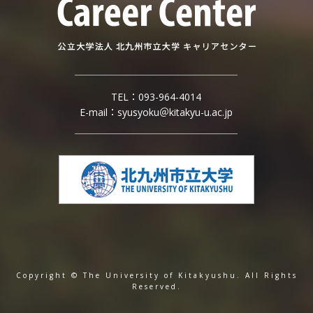
TEL：
093-964-4014
E-mail：
syusyoku＠kitakyu-u.ac.jp
Copyright © The University of Kitakyushu. All Rights
Reserved.