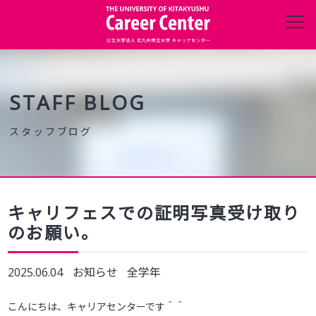
キャリアセンターについて
進路・就職データ
STAFF BLOG
在学生の方へ
保護者の方へ
キャリフェスでの証明写真受け取り
のお願い。
企業・団体の方へ
2025.06.04
お知らせ
全学年
卒業生の方へ
こんにちは、キャリアセンターです＾＾