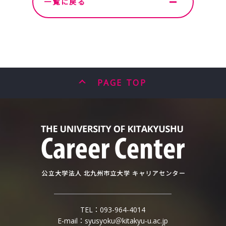
一覧に戻る
PAGE TOP
TEL：
093-964-4014
E-mail：
syusyoku＠kitakyu-u.ac.jp